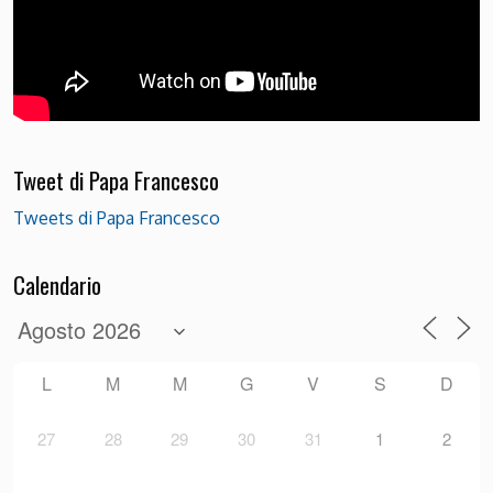
Tweet di Papa Francesco
Tweets di Papa Francesco
Calendario
L
M
M
G
V
S
D
27
28
29
30
31
1
2