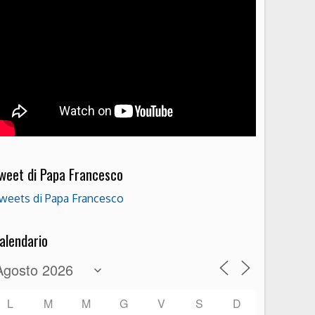
weet di Papa Francesco
weets di Papa Francesco
alendario
L
M
M
G
V
S
D