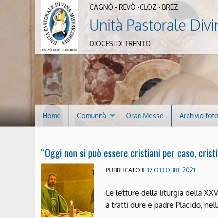
CAGNÒ - REVÒ -CLOZ - BREZ
Unità Pastorale Divi
DIOCESI DI TRENTO
Home
Comunità
Orari Messe
Archivio fot
“Oggi non si può essere cristiani per caso, cristi
PUBBLICATO IL
17 OTTOBRE 2021
Le letture della liturgia della
a tratti dure e padre Placido, ne