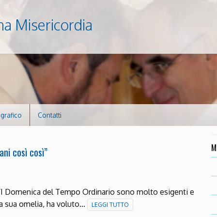
na Misericordia
ografico
Contatti
M
ani così così”
 XXVI Domenica del Tempo Ordinario sono molto esigenti e
lla sua omelia, ha voluto…
LEGGI TUTTO