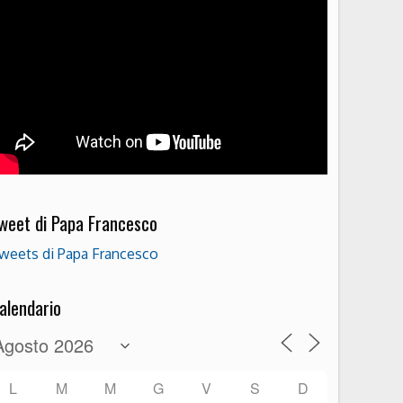
weet di Papa Francesco
weets di Papa Francesco
alendario
L
M
M
G
V
S
D