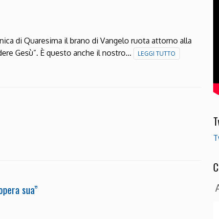
nica di Quaresima il brano di Vangelo ruota attorno alla
edere Gesù”. È questo anche il nostro…
LEGGI TUTTO
T
T
C
 opera sua”