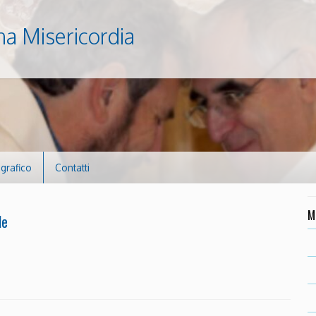
na Misericordia
ografico
Contatti
M
le