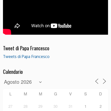
Tweet di Papa Francesco
Tweets di Papa Francesco
Calendario
L
M
M
G
V
S
D
27
28
29
30
31
1
2