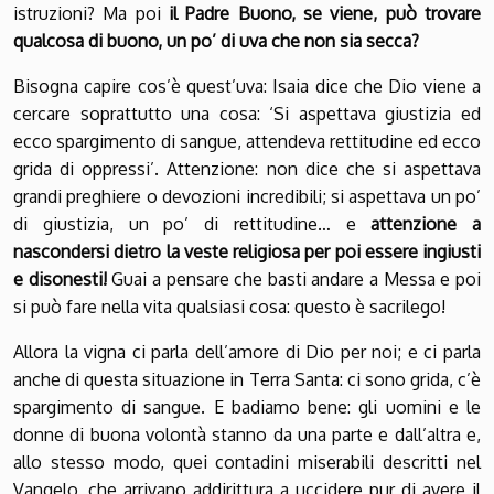
istruzioni? Ma poi
il Padre Buono, se viene, può trovare
qualcosa di buono, un po’ di uva che non sia secca?
Bisogna capire cos’è quest’uva: Isaia dice che Dio viene a
cercare soprattutto una cosa: ‘Si aspettava giustizia ed
ecco spargimento di sangue, attendeva rettitudine ed ecco
grida di oppressi’. Attenzione: non dice che si aspettava
grandi preghiere o devozioni incredibili; si aspettava un po’
di giustizia, un po’ di rettitudine… e
attenzione a
nascondersi dietro la veste religiosa per poi essere ingiusti
e disonesti!
Guai a pensare che basti andare a Messa e poi
si può fare nella vita qualsiasi cosa: questo è sacrilego!
Allora la vigna ci parla dell’amore di Dio per noi; e ci parla
anche di questa situazione in Terra Santa: ci sono grida, c’è
spargimento di sangue. E badiamo bene: gli uomini e le
donne di buona volontà stanno da una parte e dall’altra e,
allo stesso modo, quei contadini miserabili descritti nel
Vangelo, che arrivano addirittura a uccidere pur di avere il