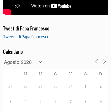
Tweet di Papa Francesco
Tweets di Papa Francesco
Calendario
L
M
M
G
V
S
D
27
28
29
30
31
1
2
3
4
5
6
7
8
9